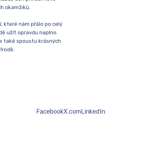
ch okamžiků.
, které nám přálo po celý
odě užít opravdu naplno.
le také spoustu krásných
řírodě.
Facebook
X.com
LinkedIn