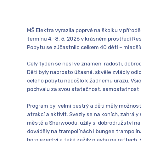
MŠ Elektra vyrazila poprvé na školku v přírodě
termínu 4.–8. 5. 2026 v krásném prostředí Re
Pobytu se zúčastnilo celkem 40 dětí – mladšíc
Celý týden se nesl ve znamení radosti, dobrod
Děti byly naprosto úžasné, skvěle zvládly od
celého pobytu nedošlo k žádnému úrazu. Všich
pochvalu za svou statečnost, samostatnost 
Program byl velmi pestrý a děti měly možnos
atrakcí a aktivit. Svezly se na koních, zahrál
městě a Sherwoodu, užily si dobrodružství na
dováděly na trampolínách i bungee trampolíná
horolezectví a také zažily plavbu na raftech.