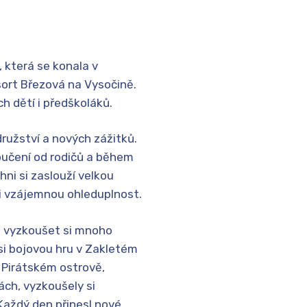
, která se konala v
sort Březová na Vysočině.
h dětí i předškoláků.
ružství a nových zážitků.
loučení od rodičů a během
ni si zaslouží velkou
i vzájemnou ohleduplnost.
t vyzkoušet si mnoho
y si bojovou hru v Zakletém
 Pirátském ostrově,
ch, vyzkoušely si
 Každý den přinesl nové