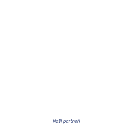
ová organizace
MŠ)
|
Strava.cz (ZŠ jídelna)
Naši partneři