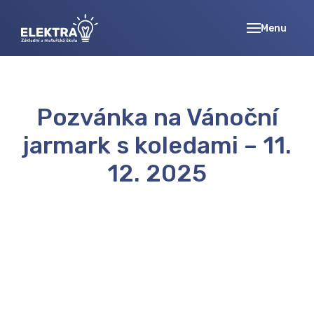
Menu
ÚVOD
ZÁKL
ZÁKL
Pozvánka na Vánoční
ORGA
ROKU
jarmark s koledami – 11.
AKTU
12. 2025
PŘÍP
PEDA
ŠKOL
PRACO
FOTO
ŠKOL