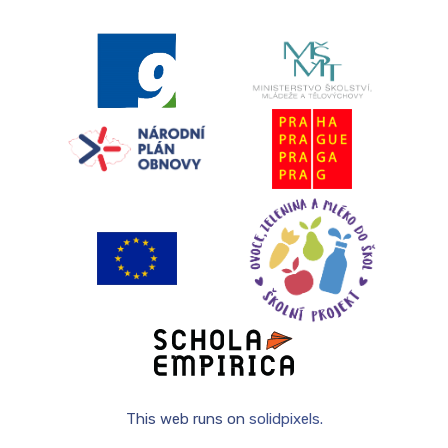
DRUŽ
PLA
ODDĚ
DOKU
FOTO
KRO
JÍDE
JÍDE
JÍDE
STRA
KONT
This web runs on
solidpixels.