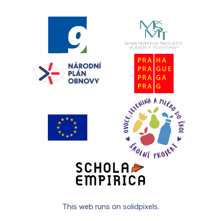
DRUŽ
PLA
ODDĚ
DOKU
FOTO
KRO
JÍDE
JÍDE
JÍDE
STRA
KONT
This web runs on
solidpixels.