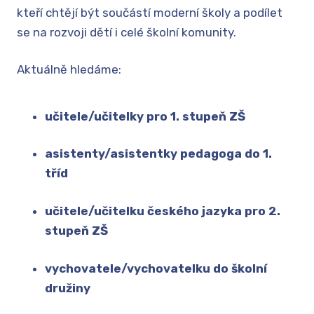
PRO
kteří chtějí být součástí moderní školy a podílet
DOK
se na rozvoji dětí i celé školní komunity.
NABÍ
Aktuálně hledáme:
MATE
MATE
učitele/učitelky pro 1. stupeň ZŠ
PLA
asistenty/asistentky pedagoga do 1.
AKTU
tříd
TŘÍD
KRO
učitele/učitelku českého jazyka pro 2.
stupeň ZŠ
REŽI
DOK
vychovatele/vychovatelku do školní
APLI
družiny
DRUŽ