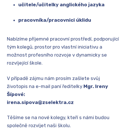
učitele/učitelky anglického jazyka
DRUŽ
pracovníka/pracovnici úklidu
PLA
ODDĚ
Nabízíme příjemné pracovní prostředí, podporující
DOKU
tým kolegů, prostor pro vlastní iniciativu a
FOTO
možnost profesního rozvoje v dynamicky se
KRO
rozvíjející škole.
JÍDE
V případě zájmu nám prosím zašlete svůj
JÍDE
životopis na e-mail paní ředitelky
Mgr. Ireny
JÍDE
Šípové:
irena.sipova@zselektra.cz
STRA
KONT
Těšíme se na nové kolegy, kteří s námi budou
společně rozvíjet naši školu.