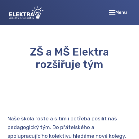
Menu
ÚVOD
ZÁKL
ZÁKL
ZŠ a MŠ Elektra
ORGA
ROKU
rozšiřuje tým
AKTU
PŘÍP
PEDA
ŠKOL
PRACO
Naše škola roste a s tím i potřeba posílit náš
FOTO
pedagogický tým. Do přátelského a
ŠKOL
spolupracujícího kolektivu hledáme nové kolegy,